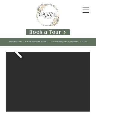
Book a Tour
(352)391-0308
|
Hello@CasaniEstates.com
| 11306 South Bay Lake Rd, Groveland, FL 34736